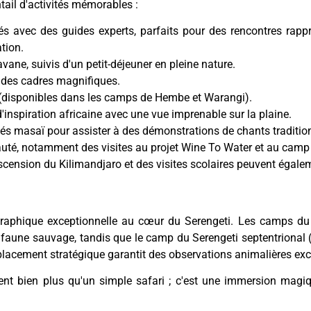
ail d'activités mémorables :
 avec des guides experts, parfaits pour des rencontres rappr
tion.
vane, suivis d'un petit-déjeuner en pleine nature.
s des cadres magnifiques.
 (disponibles dans les camps de Hembe et Warangi).
'inspiration africaine avec une vue imprenable sur la plaine.
s masaï pour assister à des démonstrations de chants traditionn
té, notamment des visites au projet Wine To Water et au camp 
scension du Kilimandjaro et des visites scolaires peuvent égale
graphique exceptionnelle au cœur du Serengeti. Les camps du
n faune sauvage, tandis que le camp du Serengeti septentrional 
placement stratégique garantit des observations animalières exc
 bien plus qu'un simple safari ; c'est une immersion magique