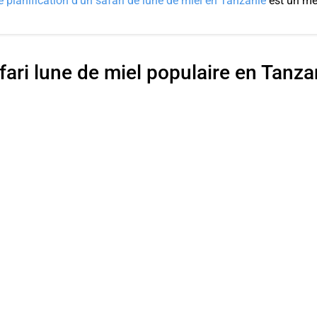
 planification d'un safari de lune de miel en Tanzanie
est un mei
fari lune de miel populaire en Tanza