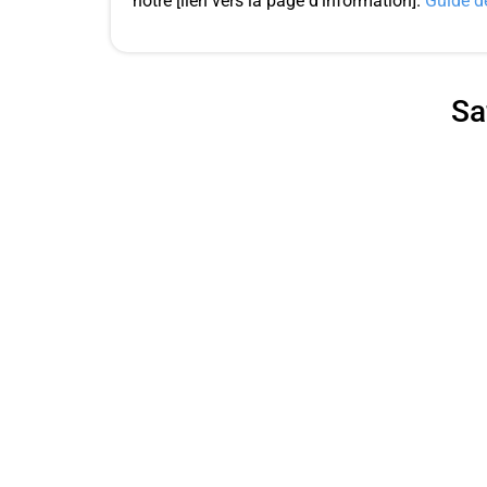
notre [lien vers la page d'information].
Guide de
Sa