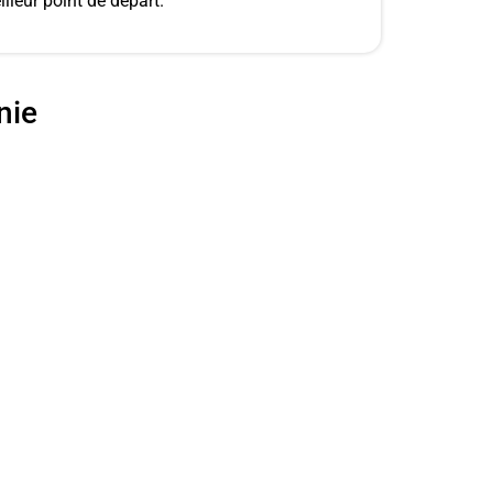
lleur point de départ.
nie